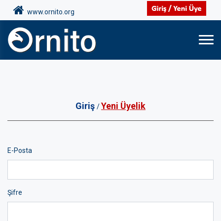
www.ornito.org
Giriş
Yeni Üyelik
/
E-Posta
Şifre