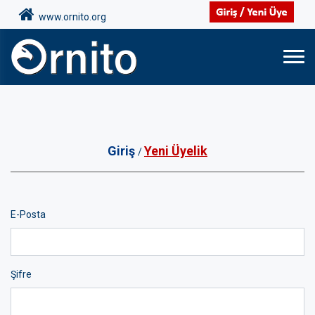
www.ornito.org
Giriş
Yeni Üyelik
/
E-Posta
Şifre