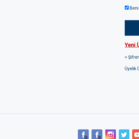
Beni 
Yeni 
> Şifr
Üyelik 