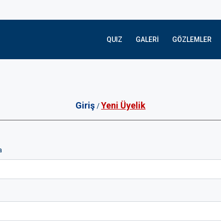
QUIZ
GALERI
GÖZLEMLER
Giriş
Yeni Üyelik
/
a