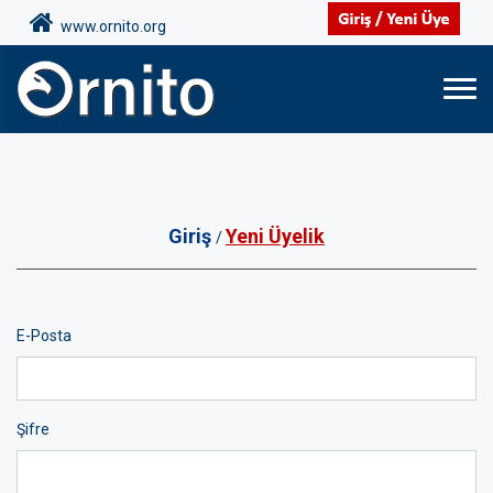
www.ornito.org
Giriş
Yeni Üyelik
/
E-Posta
Şifre