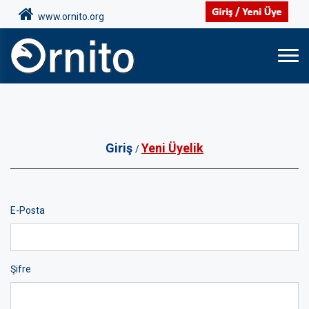
www.ornito.org
Giriş
Yeni Üyelik
/
E-Posta
Şifre