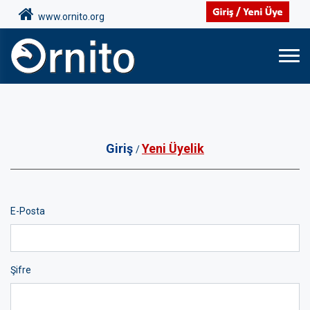
www.ornito.org
Giriş
Yeni Üyelik
/
E-Posta
Şifre