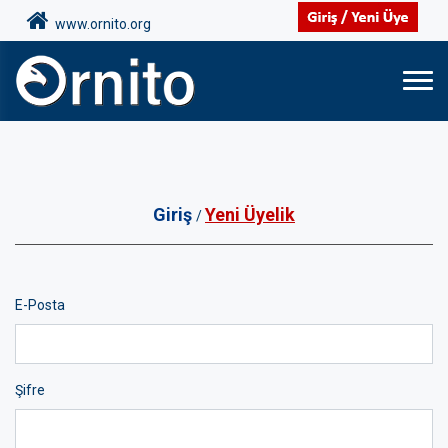
www.ornito.org
Giriş
Yeni Üyelik
/
E-Posta
Şifre