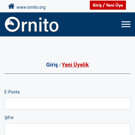
www.ornito.org
Giriş
Yeni Üyelik
/
E-Posta
Şifre