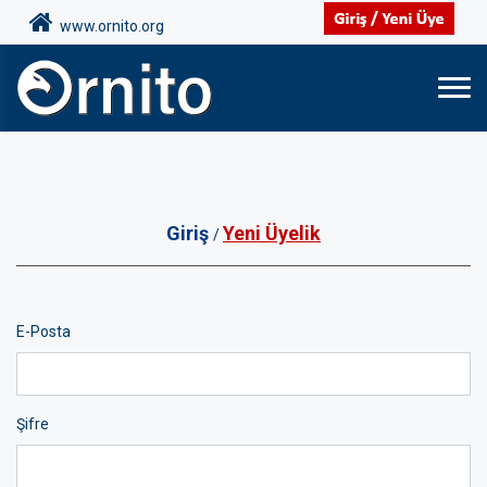
www.ornito.org
Giriş
Yeni Üyelik
/
E-Posta
Şifre