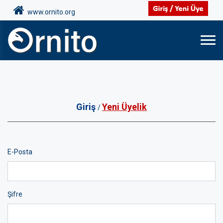
www.ornito.org
Giriş
Yeni Üyelik
/
E-Posta
Şifre