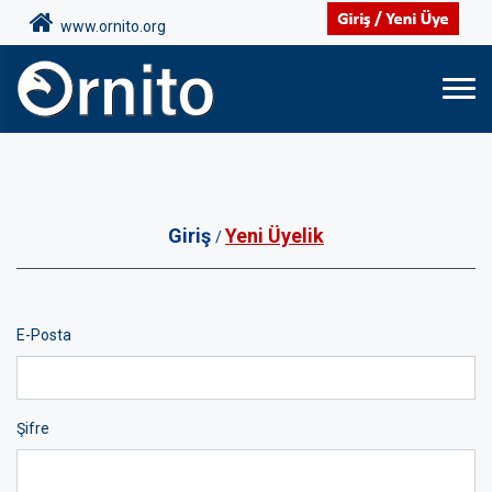
www.ornito.org
Giriş
Yeni Üyelik
/
E-Posta
Şifre