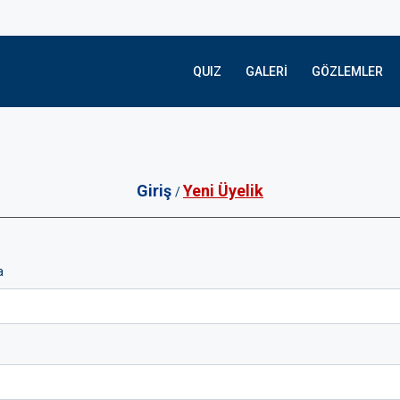
QUIZ
GALERI
GÖZLEMLER
Giriş
Yeni Üyelik
/
a