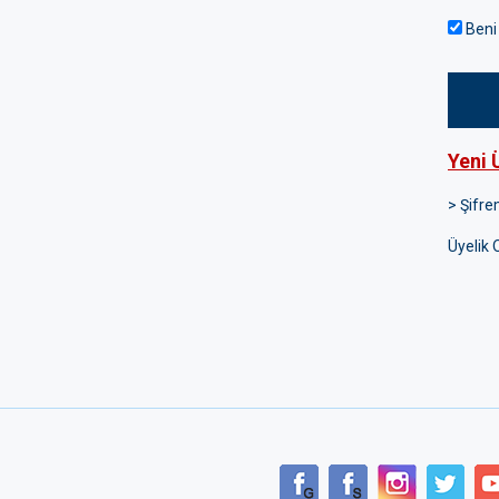
Beni 
Yeni 
> Şifr
Üyelik 