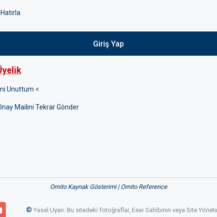
Hatırla
Giriş Yap
Üyelik
emi Unuttum <
Onay Mailini Tekrar Gönder
Ornito Kaynak Gösterimi | Ornito Reference
©
Yasal Uyarı: Bu sitedeki fotoğraflar, Eser Sahibinin veya Site Yön