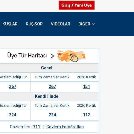
KUŞLAR
KUŞ SOR
VIDEOLAR
DİĞER
Genel
özlemlediği Tür
Tüm Zamanlar Kertik
2026 Kertik
267
267
151
Kendi İlinde
özlemlediği Tür
Tüm Zamanlar Kertik
2026 Kertik
224
224
112
Gözlemleri :
711
|
Gözlem Fotoğrafları