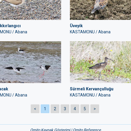
kkırlangıcı
Üveyik
MONU / Abana
KASTAMONU / Abana
acak
Sürmeli Kervançulluğu
MONU / Abana
KASTAMONU / Abana
<
1
2
3
4
5
>
Ornito Kaynak Gösterimi | Ornito Reference