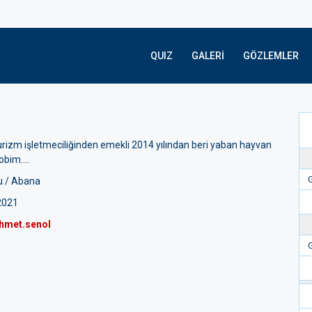
QUIZ
GALERI
GÖZLEMLER
zm işletmeciliğinden emekli 2014 yılından beri yaban hayvan
obim....
G
u /
Abana
/2021
hmet.senol
G