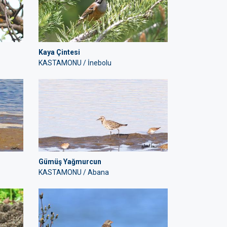
Kaya Çintesi
KASTAMONU / İnebolu
Gümüş Yağmurcun
KASTAMONU / Abana