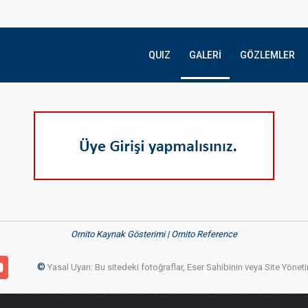
QUIZ
GALERI
GÖZLEMLER
Ornito Kaynak Gösterimi | Ornito Reference
©
Yasal Uyarı: Bu sitedeki fotoğraflar, Eser Sahibinin veya Site Yön