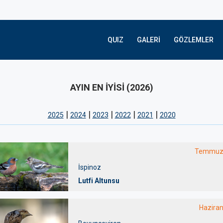
QUIZ
GALERI
GÖZLEMLER
AYIN EN İYİSİ (2026)
|
|
|
|
|
2025
2024
2023
2022
2021
2020
Temmuz
İspinoz
Lutfi Altunsu
Hazira