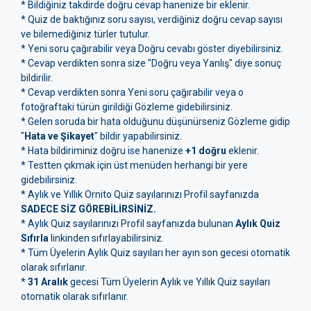
* Bildiğiniz takdirde doğru cevap hanenize bir eklenir.
* Quiz de baktığınız soru sayısı, verdiğiniz doğru cevap sayısı
ve bilemediğiniz türler tutulur.
* Yeni soru çağırabilir veya Doğru cevabı göster diyebilirsiniz.
* Cevap verdikten sonra size "Doğru veya Yanlış" diye sonuç
bildirilir.
* Cevap verdikten sonra Yeni soru çağırabilir veya o
fotoğraftaki türün girildiği Gözleme gidebilirsiniz.
* Gelen soruda bir hata olduğunu düşünürseniz Gözleme gidip
"
Hata ve Şikayet
" bildir yapabilirsiniz.
* Hata bildiriminiz doğru ise hanenize
+1 doğru
eklenir.
* Testten çıkmak için üst menüden herhangi bir yere
gidebilirsiniz.
* Aylık ve Yıllık Ornito Quiz sayılarınızı Profil sayfanızda
SADECE SİZ GÖREBİLİRSİNİZ.
* Aylık Quiz sayılarınızı Profil sayfanızda bulunan
Aylık Quiz
Sıfırla
linkinden sıfırlayabilirsiniz.
* Tüm Üyelerin Aylık Quiz sayıları her ayın son gecesi otomatik
olarak sıfırlanır.
*
31 Aralık
gecesi Tüm Üyelerin Aylık ve Yıllık Quiz sayıları
otomatik olarak sıfırlanır.