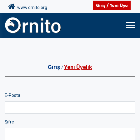
www.ornito.org
Giriş
Yeni Üyelik
/
E-Posta
Şifre