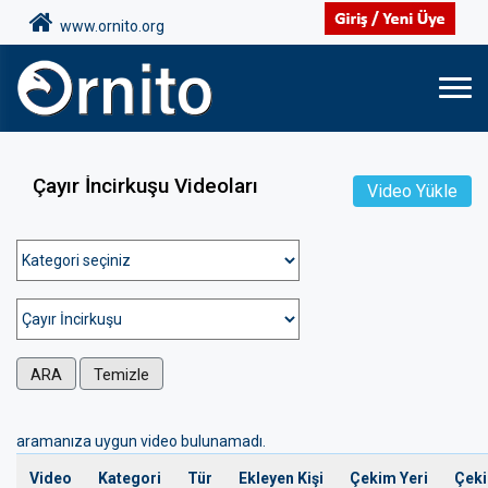
www.ornito.org
Çayır İncirkuşu Videoları
Video Yükle
ARA
Temizle
aramanıza uygun video bulunamadı.
Video
Kategori
Tür
Ekleyen Kişi
Çekim Yeri
Çeki