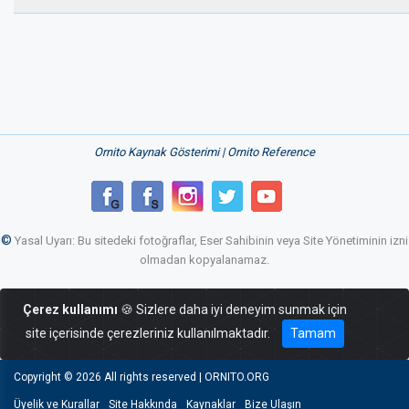
Ornito Kaynak Gösterimi | Ornito Reference
©
Yasal Uyarı: Bu sitedeki fotoğraflar, Eser Sahibinin veya Site Yönetiminin izni
olmadan kopyalanamaz.
Çerez kullanımı
🍪 Sizlere daha iyi deneyim sunmak için
site içerisinde çerezleriniz kullanılmaktadır.
Tamam
Copyright ©
2026 All rights reserved | ORNITO.ORG
Üyelik ve Kurallar
Site Hakkında
Kaynaklar
Bize Ulaşın