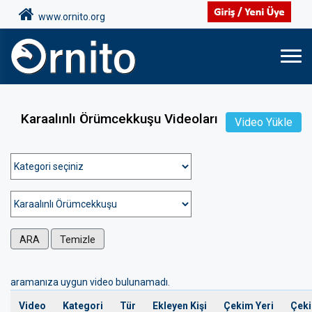
www.ornito.org
Karaalınlı Örümcekkuşu Videoları
Video Yükle
ARA
Temizle
aramanıza uygun video bulunamadı.
Video
Kategori
Tür
Ekleyen Kişi
Çekim Yeri
Çeki