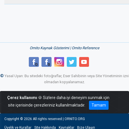
Ornito Kaynak Gösterimi | Ornito Reference
©
Yasal Uyarı: Bu sitedeki fotoğraflar, Eser Sahibinin veya Site Yönetiminin izni
olmadan kopyalanamaz.
Çerez kullanımı
🍪 Sizlere daha iyi deneyim sunmak için
site içerisinde çerezleriniz kullanılmaktadır.
Tamam
Copyright ©
2026 All rights reserved | ORNITO.ORG
Üyelik ve Kurallar
Site Hakkında
Kaynaklar
Bize Ulaşın