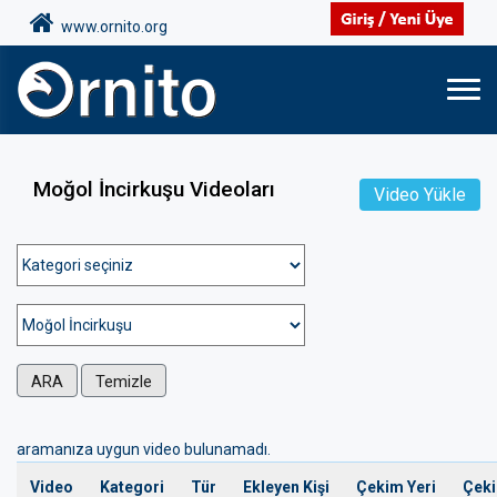
www.ornito.org
Moğol İncirkuşu Videoları
Video Yükle
ARA
Temizle
aramanıza uygun video bulunamadı.
Video
Kategori
Tür
Ekleyen Kişi
Çekim Yeri
Çeki