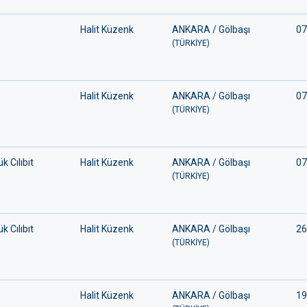
Halit Küzenk
ANKARA / Gölbaşı
07
(TÜRKİYE)
Halit Küzenk
ANKARA / Gölbaşı
07
(TÜRKİYE)
k Cılıbıt
Halit Küzenk
ANKARA / Gölbaşı
07
(TÜRKİYE)
k Cılıbıt
Halit Küzenk
ANKARA / Gölbaşı
26
(TÜRKİYE)
Halit Küzenk
ANKARA / Gölbaşı
19