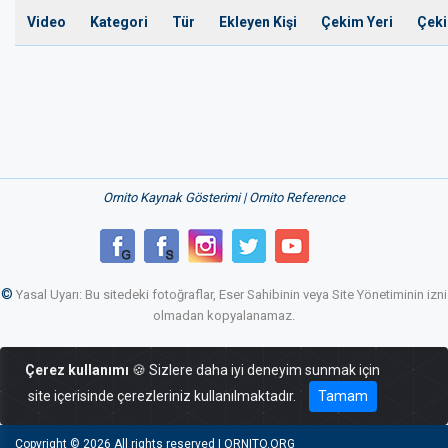
Video
Kategori
Tür
Ekleyen Kişi
Çekim Yeri
Çeki
Ornito Kaynak Gösterimi | Ornito Reference
©
Yasal Uyarı: Bu sitedeki fotoğraflar, Eser Sahibinin veya Site Yönetiminin izni
olmadan kopyalanamaz.
Çerez kullanımı
🍪 Sizlere daha iyi deneyim sunmak için
site içerisinde çerezleriniz kullanılmaktadır.
Tamam
Copyright ©
2026 All rights reserved | ORNITO.ORG