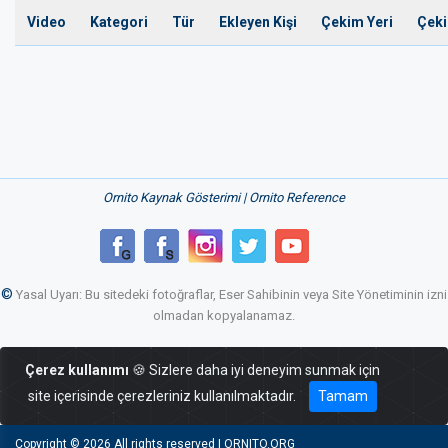
Video
Kategori
Tür
Ekleyen Kişi
Çekim Yeri
Çeki
Ornito Kaynak Gösterimi | Ornito Reference
©
Yasal Uyarı: Bu sitedeki fotoğraflar, Eser Sahibinin veya Site Yönetiminin izni
olmadan kopyalanamaz.
Çerez kullanımı
🍪 Sizlere daha iyi deneyim sunmak için
site içerisinde çerezleriniz kullanılmaktadır.
Tamam
Copyright ©
2026 All rights reserved | ORNITO.ORG