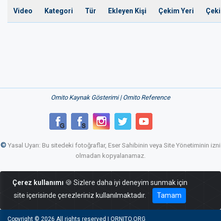
Video
Kategori
Tür
Ekleyen Kişi
Çekim Yeri
Çeki
Ornito Kaynak Gösterimi | Ornito Reference
©
Yasal Uyarı: Bu sitedeki fotoğraflar, Eser Sahibinin veya Site Yönetiminin izni
olmadan kopyalanamaz.
Çerez kullanımı
🍪 Sizlere daha iyi deneyim sunmak için
site içerisinde çerezleriniz kullanılmaktadır.
Tamam
Copyright ©
2026 All rights reserved | ORNITO.ORG