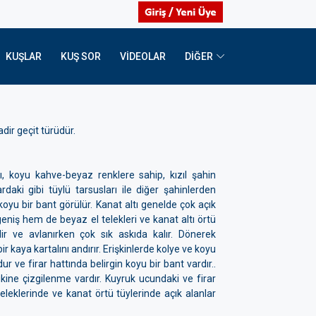
KUŞLAR
KUŞ SOR
VIDEOLAR
DİĞER
ir geçit türüdür.
ı, koyu kahve-beyaz renklere sahip, kızıl şahin
ardaki gibi tüylü tarsusları ile diğer şahinlerden
yu bir bant görülür. Kanat altı genelde çok açık
geniş hem de beyaz el telekleri ve kanat altı örtü
dir ve avlanırken çok sık askıda kalır. Dönerek
ir kaya kartalını andırır. Erişkinlerde kolye ve koyu
ur ve firar hattında belirgin koyu bir bant vardır..
ikine çizgilenme vardır. Kuyruk ucundaki ve firar
 teleklerinde ve kanat örtü tüylerinde açık alanlar