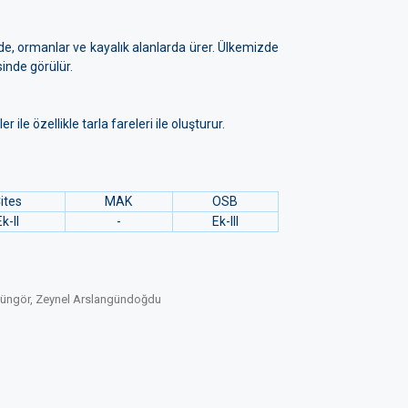
e, ormanlar ve kayalık alanlarda ürer. Ülkemizde
sinde görülür.
le özellikle tarla fareleri ile oluşturur.
ites
MAK
OSB
Ek-II
-
Ek-III
 Güngör, Zeynel Arslangündoğdu