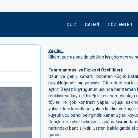
QUIZ
GALERI
GÖZLEMLER
Yayılışı:
Ülkemizde az sayıda görülen kış göçmeni ve nad
Tanımlanması ve Fiziksel Özellikleri:
Uzun ve geniş kanatlı, nispeten küçük kafal
n
büyüklüğünde bir yırtıcıdır. Otururken kartall
ayrılır. Beyaz kuyruğunun ucunda her zaman ko
renklidir ve koyu el bileği lekesi hem oldukça 
tüyleri ile çok kontrast yapar. Uçuşu sakin
yükselirken kanatlarını yukarı kaldırır ve küçük b
kuyruk ucu bandı belirgindir, kanat uçları koyud
Gençlerde kolye belirsizdir, göğüs kısmında d
hattındaki bant siliktir. Üstten bakıldığında el
görülür.