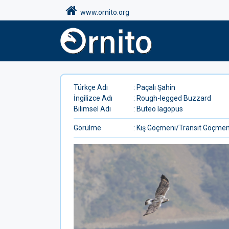
www.ornito.org
Türkçe Adı
: Paçalı Şahin
İngilizce Adı
: Rough-legged Buzzard
Bilimsel Adı
: Buteo lagopus
Görülme
: Kış Göçmeni/Transit Göçme