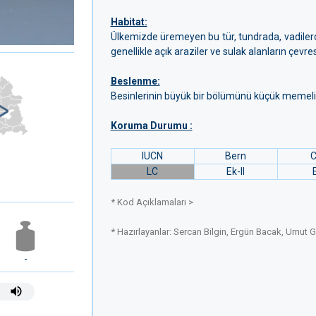
Habitat:
Ülkemizde üremeyen bu tür, tundrada, vadilerd
genellikle açık araziler ve sulak alanların çevre
Beslenme:
Besinlerinin büyük bir bölümünü küçük memeliler i
Koruma Durumu :
IUCN
Bern
C
LC
Ek-II
* Kod Açıklamaları >
* Hazırlayanlar: Sercan Bilgin, Ergün Bacak, Umut
-