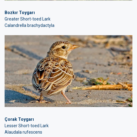
Bozkır Toygarı
Greater Short-toed Lark
Calandrella brachydactyla
Çorak Toygarı
Lesser Short-toed Lark
Alaudala rufescens