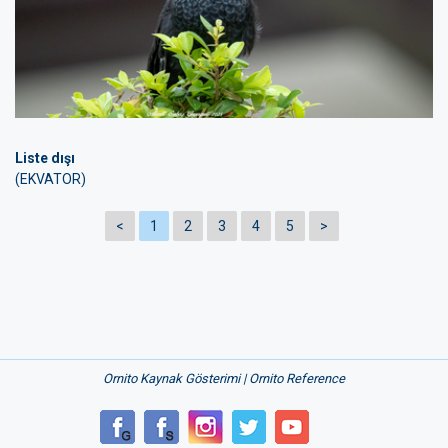
Liste dışı
(EKVATOR)
<
1
2
3
4
5
>
Ornito Kaynak Gösterimi | Ornito Reference