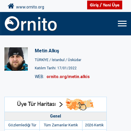
www.ornito.org
Metin Alkış
TÜRKİYE /
İstanbul /
Üsküdar
Katılım Tarihi: 17/01/2022
WEB:
ornito.org/metin.alkis
Genel
Gözlemlediği Tür
Tüm Zamanlar Kertik
2026 Kertik