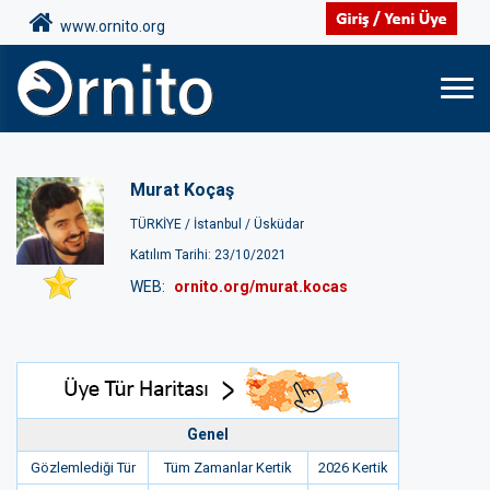
www.ornito.org
Murat Koçaş
TÜRKİYE /
İstanbul /
Üsküdar
Katılım Tarihi: 23/10/2021
WEB:
ornito.org/murat.kocas
Genel
Gözlemlediği Tür
Tüm Zamanlar Kertik
2026 Kertik